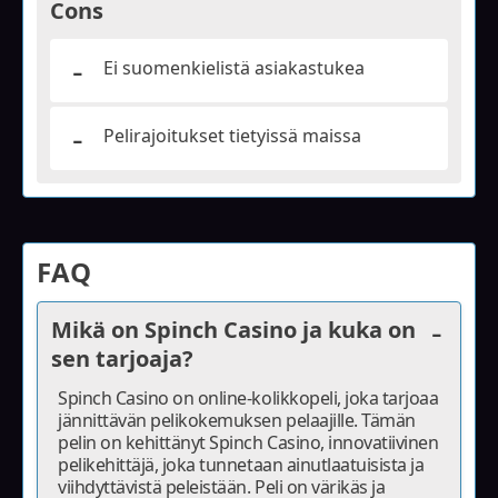
Cons
Ei suomenkielistä asiakastukea
Pelirajoitukset tietyissä maissa
FAQ
Mikä on Spinch Casino ja kuka on
sen tarjoaja?
Spinch Casino on online-kolikkopeli, joka tarjoaa
jännittävän pelikokemuksen pelaajille. Tämän
pelin on kehittänyt Spinch Casino, innovatiivinen
pelikehittäjä, joka tunnetaan ainutlaatuisista ja
viihdyttävistä peleistään. Peli on värikäs ja