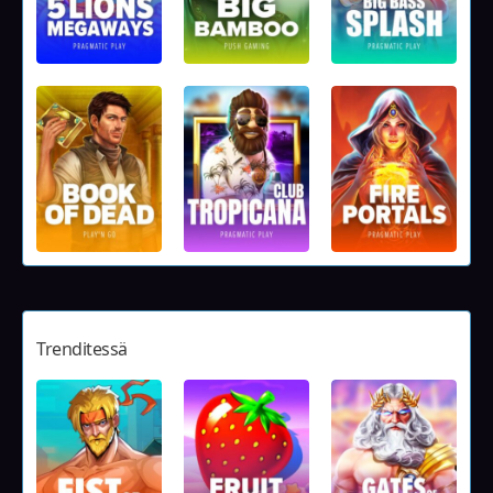
Trenditessä