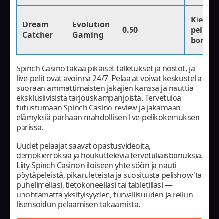
Kiehto
Dream
Evolution
0.50
pelinsi
Catcher
Gaming
bonuks
Spinch Casino takaa pikaiset talletukset ja nostot, ja
live-pelit ovat avoinna 24/7. Pelaajat voivat keskustella
suoraan ammattimaisten jakajien kanssa ja nauttia
eksklusiivisista tarjouskampanjoista. Tervetuloa
tutustumaan Spinch Casino review ja jakamaan
elämyksiä parhaan mahdollisen live-pelikokemuksen
parissa.
Uudet pelaajat saavat opastusvideoita,
demokierroksia ja houkuttelevia tervetuliaisbonuksia.
Liity Spinch Casinon iloiseen yhteisöön ja nauti
pöytäpeleistä, pikaruleteista ja suositusta pelishow'ta
puhelimellasi, tietokoneellasi tai tabletillasi —
unohtamatta yksityisyyden, turvallisuuden ja reilun
lisensoidun pelaamisen takaamista.