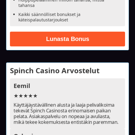
tahansa
Kaikki säännölliset bonukset ja
käteispalautustarjoukset
Lunasta Bonus
Spinch Casino Arvostelut
Eemil
★
★
★
★
★
Käyttäjäystävällinen alusta ja laaja pelivalikoima
tekevät Spinch Casinosta erinomaisen paikan
pelata. Asiakaspalvelu on nopeaa ja avuliasta,
mikä tekee kokemuksesta entistäkin paremman.