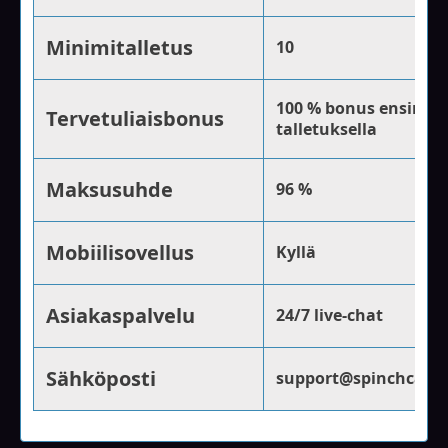
Minimitalletus
10
100 % bonus ensimmä
Tervetuliaisbonus
talletuksella
Maksusuhde
96 %
Mobiilisovellus
Kyllä
Asiakaspalvelu
24/7 live-chat
Sähköposti
support@spinchcasi