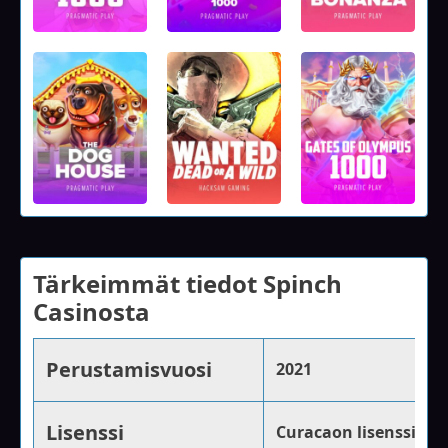
Tärkeimmät tiedot Spinch
Casinosta
Perustamisvuosi
2021
Lisenssi
Curacaon lisenssi